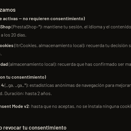
lizamos
re activas — no requieren consentimiento)
aShop
(PrestaShop-*): mantiene tu sesión, el idioma y el contenido
 a los 20 días.
cookies
(ltrCookies, almacenamiento local): recuerda tu decisión 
.
edad
(almacenamiento local): recuerda que has confirmado ser ma
 con tu consentimiento)
 4
(_ga, _ga_*): estadísticas anónimas de navegación para mejorar l
d. Duración: hasta 2 años.
nsent Mode v2
: hasta que no aceptas, no se instala ninguna cookie
o revocar tu consentimiento