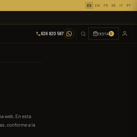
ES
EN
FR
DE
IT
PT
626 820 587
CESTA
0
na web. En esta
as, conforme a la