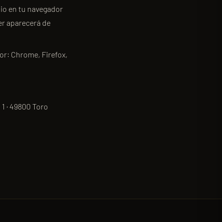
tio en tu navegador
er aparecerá de
dor:
Chrome
,
Firefox
,
 1 · 49800 Toro