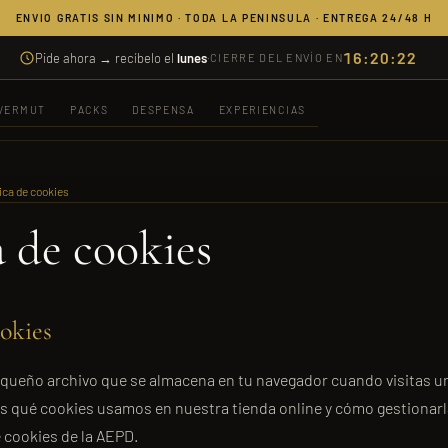
ENVIO GRATIS SIN MINIMO · TODA LA PENINSULA · ENTREGA 24/48 H
16:20:21
Pide ahora → recíbelo el
lunes
·
CIERRE DEL ENVÍO EN
VERMUT
PACKS
DESPENSA
EXPERIENCIAS
tica de cookies
a de cookies
ookies
queño archivo que se almacena en tu navegador cuando visitas u
s qué cookies usamos en nuestra tienda online y cómo gestionarl
e cookies de la AEPD.