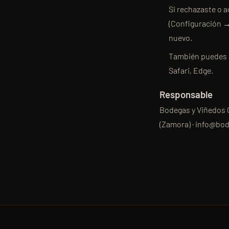
Si rechazaste o a
(Configuración → 
nuevo.
También puedes b
Safari
,
Edge
.
Responsable
Bodegas y Viñedos C
(Zamora) · info@bo