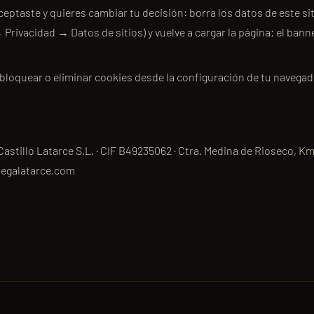
ceptaste y quieres cambiar tu decisión: borra los datos de este si
Privacidad → Datos de sitios) y vuelve a cargar la página; el bann
loquear o eliminar cookies desde la configuración de tu navega
astillo Latarce S.L. · CIF B49235062 · Ctra. Medina de Rioseco, Km
degalatarce.com